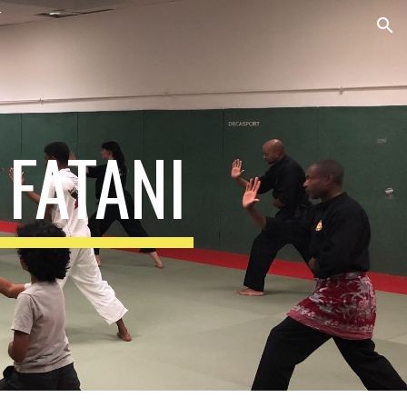
ion
 FATANI