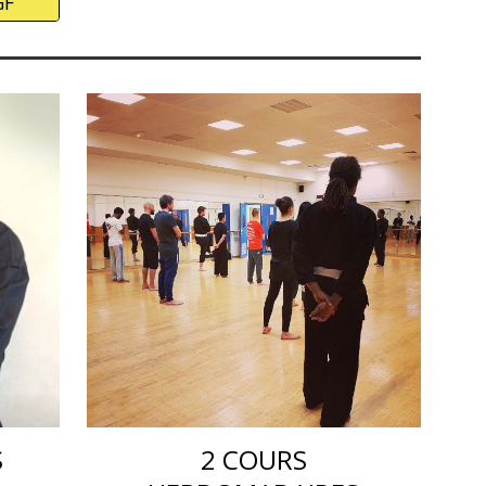
GF
S
2 COURS