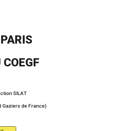
 PARIS
U COEGF
section SILAT
t Gaziers de France)